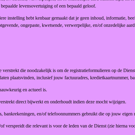
 bepaalde levensovertuiging of een bepaald geloof.
ere instelling hebt kenbaar gemaakt dat je geen inhoud, informatie, bee
ootgevende, ongepaste, kwetsende, verwerpelijke, en/of onzedelijke aar
matie verstrekt die noodzakelijk is om de registratieformulieren op de Die
aten plaatsvinden, inclusief jouw factuuradres, kredietkaartnummer, 
, nauwkeurig en actueel is.
 verstrekt direct bijwerkt en onderhoudt indien deze mocht wijzigen.
ers, bankrekeningen, en/of telefoonnummers gebruikt die op jouw eigen 
/of verspreidt die relevant is voor de leden van de Dienst (zie hierna v