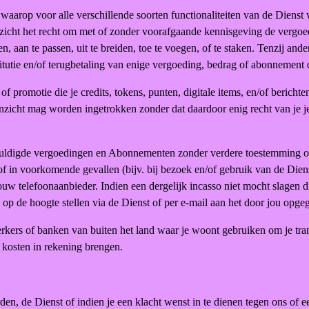
waarop voor alle verschillende soorten functionaliteiten van de Diens
icht het recht om met of zonder voorafgaande kennisgeving de vergoed
ngen, aan te passen, uit te breiden, toe te voegen, of te staken. Tenzij a
itutie en/of terugbetaling van enige vergoeding, bedrag of abonnement d
of promotie die je credits, tokens, punten, digitale items, en/of berich
icht mag worden ingetrokken zonder dat daardoor enig recht van je je
schuldigde vergoedingen en Abonnementen zonder verdere toestemming o
f in voorkomende gevallen (bijv. bij bezoek en/of gebruik van de Diens
jouw telefoonaanbieder. Indien een dergelijk incasso niet mocht slagen d
 op de hoogte stellen via de Dienst of per e-mail aan het door jou opge
kers of banken van buiten het land waar je woont gebruiken om je tra
 kosten in rekening brengen.
en, de Dienst of indien je een klacht wenst in te dienen tegen ons of e