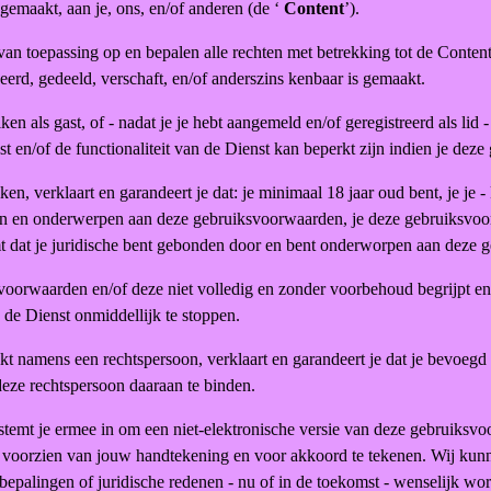
 gemaakt, aan je, ons, en/of anderen (de ‘
Content
’).
n toepassing op en bepalen alle rechten met betrekking tot de Content
erd, gedeeld, verschaft, en/of anderszins kenbaar is gemaakt.
en als gast, of - nadat je je hebt aangemeld en/of geregistreerd als lid
en/of de functionaliteit van de Dienst kan beperkt zijn indien je deze g
en, verklaart en garandeert je dat: je minimaal 18 jaar oud bent, je je 
nden en onderwerpen aan deze gebruiksvoorwaarden, je deze gebruiksvoo
t dat je juridische bent gebonden door en bent onderworpen aan deze 
voorwaarden en/of deze niet volledig en zonder voorbehoud begrijpt en a
de Dienst onmiddellijk te stoppen.
ikt namens een rechtspersoon, verklaart en garandeert je dat je bevoeg
eze rechtspersoon daaraan te binden.
temt je ermee in om een niet-elektronische versie van deze gebruiksvo
 voorzien van jouw handtekening en voor akkoord te tekenen. Wij kun
bepalingen of juridische redenen - nu of in de toekomst - wenselijk wor