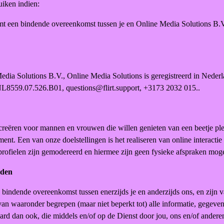
ruiken indien:
t een bindende overeenkomst tussen je en Online Media Solutions B.V.
edia Solutions B.V., Online Media Solutions is geregistreerd in Nede
59.07.526.B01, questions@flirt.support, +3173 2032 015..
 creëren voor mannen en vrouwen die willen genieten van een beetje ple
ment. Een van onze doelstellingen is het realiseren van online interacti
 profielen zijn gemodereerd en hiermee zijn geen fysieke afspraken moge
rden
ndende overeenkomst tussen enerzijds je en anderzijds ons, en zijn v
van waaronder begrepen (maar niet beperkt tot) alle informatie, gegevens,
ard dan ook, die middels en/of op de Dienst door jou, ons en/of andere